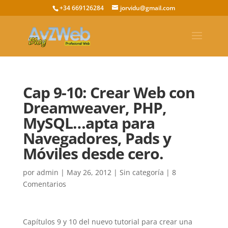
+34 669126284
jorvidu@gmail.com
Cap 9-10: Crear Web con
Dreamweaver, PHP,
MySQL…apta para
Navegadores, Pads y
Móviles desde cero.
por
admin
|
May 26, 2012
|
Sin categoría
|
8
Comentarios
Capítulos 9 y 10 del nuevo tutorial para crear una