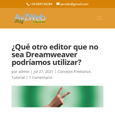
+34 669126284
jorvidu@gmail.com
¿Qué otro editor que no
sea Dreamweaver
podríamos utilizar?
por
admin
|
Jul 27, 2021
|
Consejos Freelance
,
Tutorial
|
1 Comentario