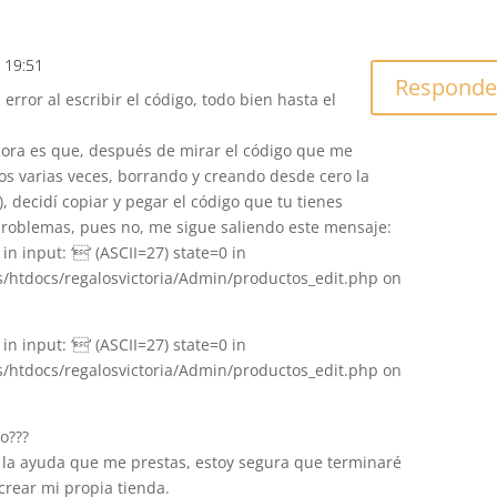
s 19:51
Responde
 error al escribir el código, todo bien hasta el
hora es que, después de mirar el código que me
sos varias veces, borrando y creando desde cero la
, decidí copiar y pegar el código que tu tienes
roblemas, pues no, me sigue saliendo este mensaje:
n input: ‘’ (ASCII=27) state=0 in
/htdocs/regalosvictoria/Admin/productos_edit.php on
n input: ‘’ (ASCII=27) state=0 in
/htdocs/regalosvictoria/Admin/productos_edit.php on
o???
n la ayuda que me prestas, estoy segura que terminaré
crear mi propia tienda.