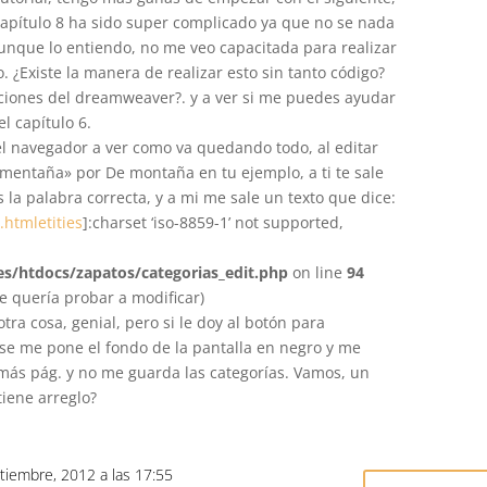
capítulo 8 ha sido super complicado ya que no se nada
nque lo entiendo, no me veo capacitada para realizar
. ¿Existe la manera de realizar esto sin tanto código?
pciones del dreamweaver?. y a ver si me puedes ayudar
l capítulo 6.
el navegador a ver como va quedando todo, al editar
 mentaña» por De montaña en tu ejemplo, a ti te sale
 la palabra correcta, y a mi me sale un texto que dice:
.htmletities
]:charset ‘iso-8859-1’ not supported,
s/htdocs/zapatos/categorias_edit.php
on line
94
e quería probar a modificar)
otra cosa, genial, pero si le doy al botón para
, se me pone el fondo de la pantalla en negro y me
ás pág. y no me guarda las categorías. Vamos, un
tiene arreglo?
tiembre, 2012 a las 17:55