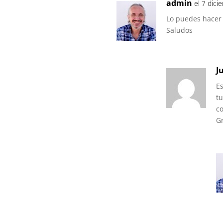
admin
el 7 dici
Lo puedes hacer 
Saludos
J
Es
tu
c
G