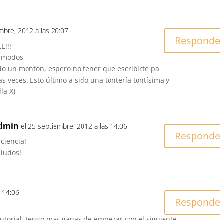
mbre, 2012 a las 20:07
Responde
E!!!
s modos
o un montón, espero no tener que escribirte pa
s veces. Esto último a sido una tontería tontísima y
llevo horas con ella X)
dmin
el 25 septiembre, 2012 a las 14:06
Responde
ciencia!
aludos!
s 14:06
Responde
utorial, tengo mas ganas de empezar con el siguiente,