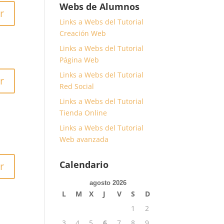
Webs de Alumnos
r
Links a Webs del Tutorial
Creación Web
Links a Webs del Tutorial
Página Web
Links a Webs del Tutorial
r
Red Social
Links a Webs del Tutorial
Tienda Online
Links a Webs del Tutorial
Web avanzada
Calendario
r
agosto 2026
L
M
X
J
V
S
D
1
2
3
4
5
6
7
8
9