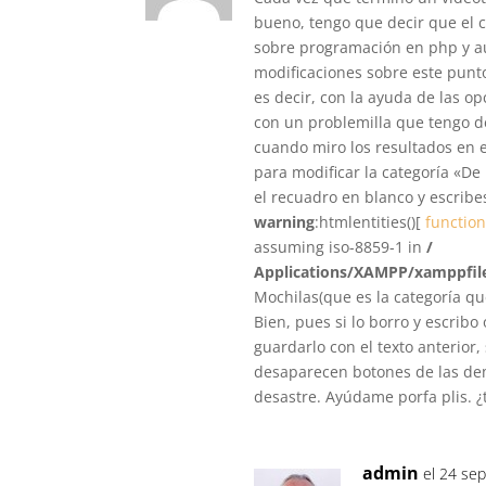
bueno, tengo que decir que el 
sobre programación en php y au
modificaciones sobre este punto
es decir, con la ayuda de las o
con un problemilla que tengo de
cuando miro los resultados en 
para modificar la categoría «De
el recuadro en blanco y escribes
warning
:htmlentities()[
function
assuming iso-8859-1 in
/
Applications/XAMPP/xamppfile
Mochilas(que es la categoría qu
Bien, pues si lo borro y escribo 
guardarlo con el texto anterior
desaparecen botones de las dem
desastre. Ayúdame porfa plis. ¿
admin
el 24 sep