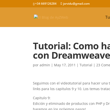
+34 669126284
jorvidu@gmail.com
Tu
Tutorial: Como h
con Dreamweaver.
por
admin
|
May 17, 2011
|
Tutorial
|
23 Come
Seguimos con el videotutorial para hacer una 
links para los capitulos 9 y 10. Los temas trata
Capitulo 9:
Edición y eliminado de productos con PHP y 
haremos en los próximos pasos!