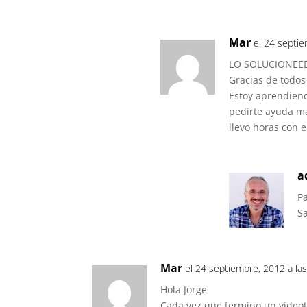
Mar
el 24 septie
LO SOLUCIONEEE
Gracias de todo
Estoy aprendiend
pedirte ayuda ma
a
Pa
S
Mar
el 24 septiembre, 2012 a la
Hola Jorge
Cada vez que termino un videot