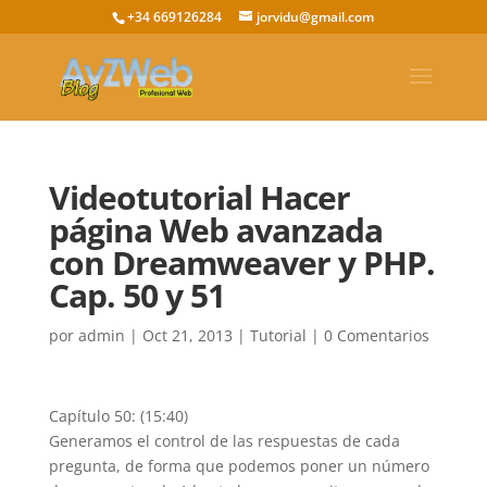
+34 669126284
jorvidu@gmail.com
Videotutorial Hacer
página Web avanzada
con Dreamweaver y PHP.
Cap. 50 y 51
por
admin
|
Oct 21, 2013
|
Tutorial
|
0 Comentarios
Capítulo 50: (15:40)
Generamos el control de las respuestas de cada
pregunta, de forma que podemos poner un número