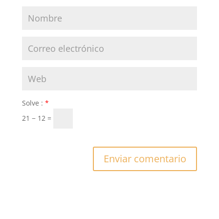
Solve :
*
21 − 12 =